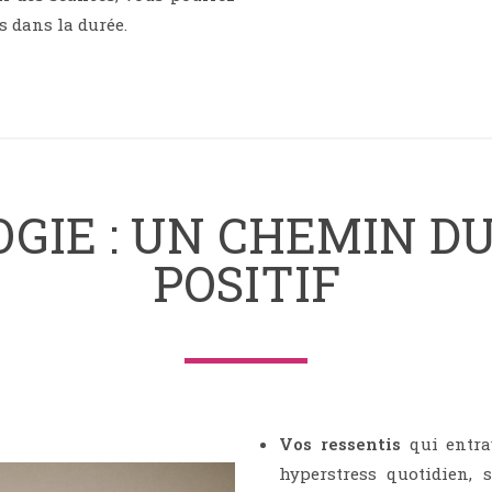
s dans la durée.
GIE : UN CHEMIN D
POSITIF
Vos ressentis
qui entrav
hyperstress quotidien, 